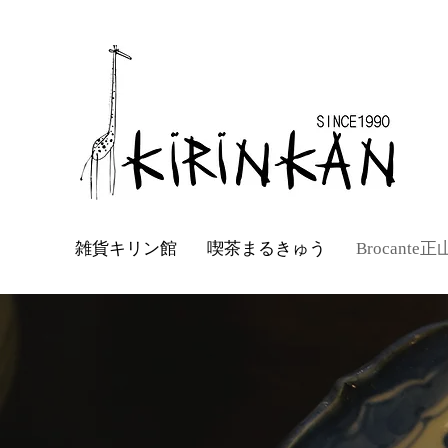
雑貨キリン館
喫茶まるきゅう
Brocante正