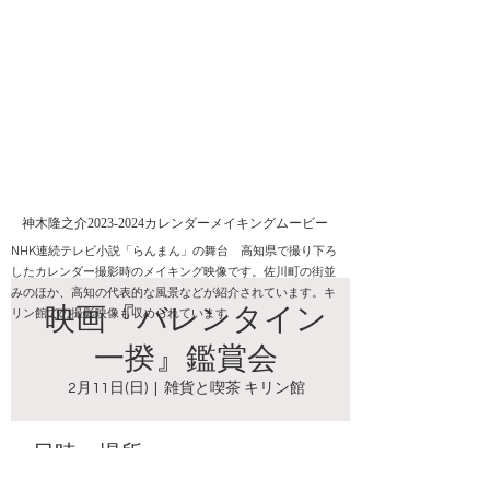
神木隆之介2023-2024カレンダーメイキングムービー
​NHK連続テレビ小説「らんまん」の舞台 高知県で撮り下ろ
したカレンダー撮影時のメイキング映像です。佐川町の街並
みのほか、高知の代表的な風景などが紹介されています。キ
映画『バレンタイン
リン館での撮影映像も収められています
一揆』鑑賞会
2月11日(日)
  |  
雑貨と喫茶 キリン館
日時・場所